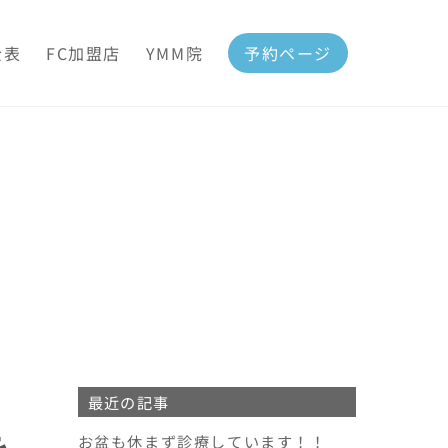
金表
FC加盟店
YMM院
予約ページ
最近の記事
を
お盆も休まず診療しています！！