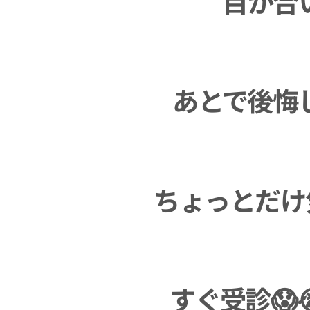
目が合
あとで後悔
ちょっとだけ気にな
すぐ受診😱