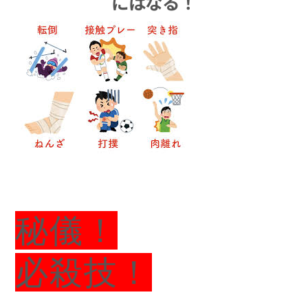
にはなる！
秘儀！
必殺技！