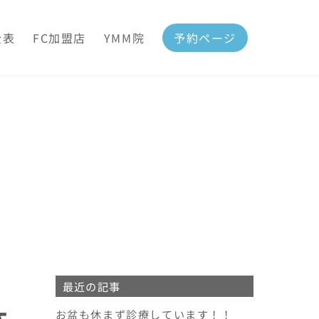
金表
FC加盟店
YMM院
予約ページ
最近の記事
体
お盆も休まず診療しています！！