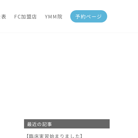
金表
FC加盟店
YMM院
予約ページ
最近の記事
【臨床実習始まりました】