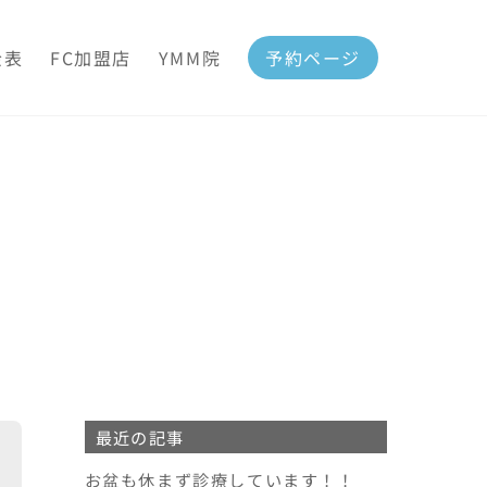
金表
FC加盟店
YMM院
予約ページ
最近の記事
お盆も休まず診療しています！！