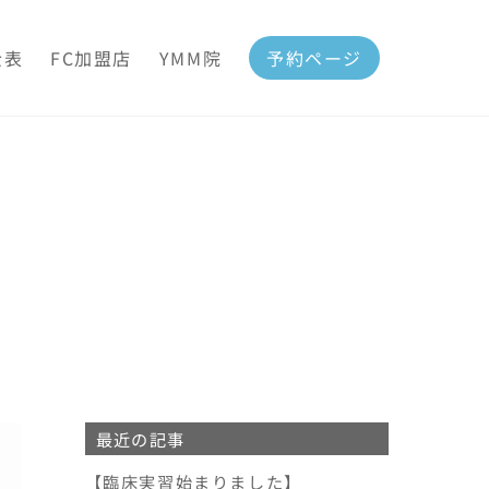
金表
FC加盟店
YMM院
予約ページ
最近の記事
【臨床実習始まりました】