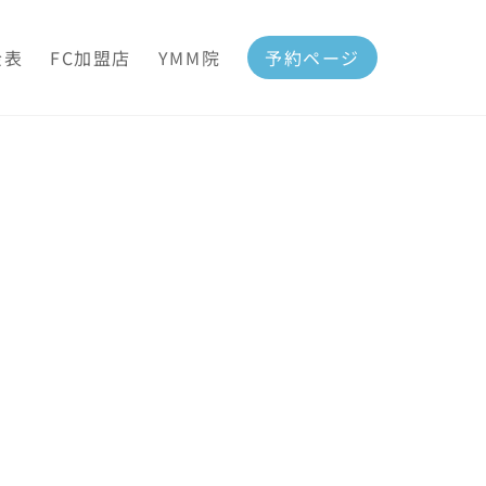
金表
FC加盟店
YMM院
予約ページ